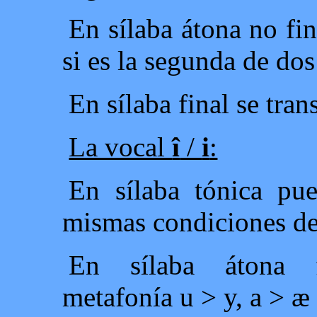
En sílaba átona no fi
si es la segunda de dos
En sílaba final se tra
La vocal
î
/
i
:
En sílaba tónica pue
mismas condiciones de 
En sílaba átona f
metafonía u > y, a > æ