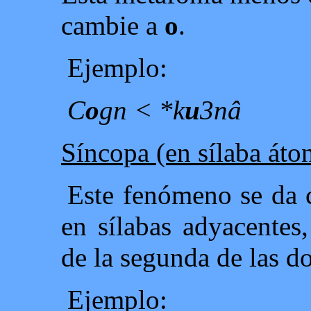
cambie a
o
.
Ejemplo:
C
o
gn < *k
u
3nâ
Síncopa (en sílaba áto
Este fenómeno se da 
en sílabas adyacentes
de la segunda de las do
Ejemplo: