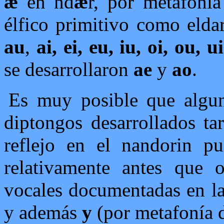
ǽ
en nd
ǽ
r, por metafoní
élfico primitivo como elda
au
,
ai, ei, eu, iu, oi, ou, ui
se desarrollaron
ae
y
ao
.
Es muy posible que algun
diptongos desarrollados ta
reflejo en el nandorin pu
relativamente antes que o
vocales documentadas en la
y además
y
(por metafonía d