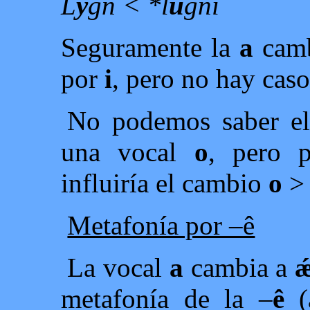
L
y
gn < *l
u
gni
Seguramente la
a
camb
por
i
, pero no hay cas
No podemos saber el 
una vocal
o
, pero 
influiría el cambio
o
Metafonía por –ê
La vocal
a
cambia a
metafonía de la –
ê
(a