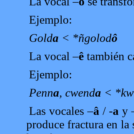
La vocal –
ô
se transf
Ejemplo:
Gold
a
< *ñgolod
ô
La vocal –
ê
también c
Ejemplo:
Penn
a
, cwend
a
< *kw
Las vocales –
â
/ -
a
y 
produce fractura en la