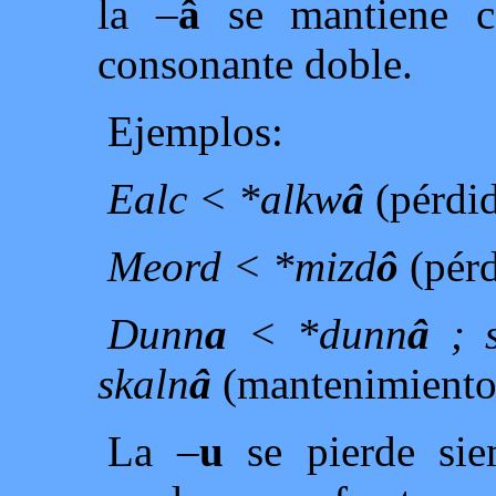
la –
â
se mantiene 
consonante doble.
Ejemplos:
Ealc < *alkw
â
(pérdi
Meord < *mizd
ô
(pér
Dunn
a
< *dunn
â
; 
skaln
â
(mantenimiento
La –
u
se pierde sie