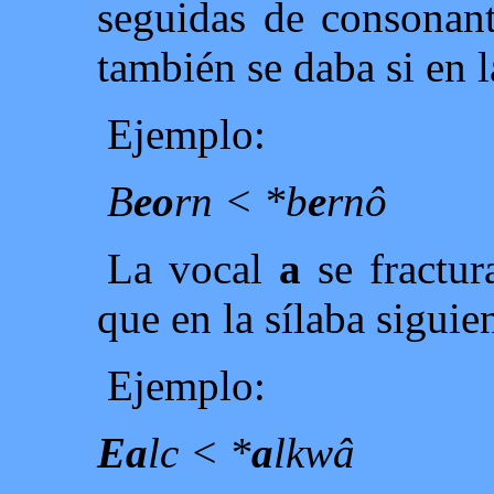
seguidas de consonant
también se daba si en l
Ejemplo:
B
eo
rn < *b
e
rnô
La vocal
a
se fractu
que en la sílaba siguie
Ejemplo:
Ea
lc < *
a
lkwâ