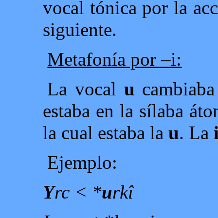
vocal tónica por la acc
siguiente.
Metafonía por –i:
La vocal
u
cambiaba
estaba en la sílaba áto
la cual estaba la
u
. La
Ejemplo:
Y
rc < *
u
rkî