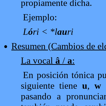
propiamente dicha.
Ejemplo:
L
ó
ri < *l
au
ri
Resumen (Cambios de eld
La vocal
â
/
a
:
En posición tónica p
siguiente tiene
u
,
w
o
pasando a pronunci