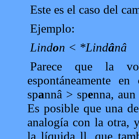
Este es el caso del ca
Ejemplo:
Lind
o
n < *Lind
â
nâ
Parece que la v
espontáneamente en
sp
a
nnâ > sp
e
nna, aun 
Es posible que una de
analogía con la otra, 
la líquida ll, que ta