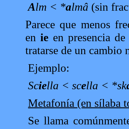
A
lm < *
a
lmâ
(sin frac
Parece que menos fr
en
ie
en presencia de 
tratarse de un cambio 
Ejemplo:
Sc
ie
lla < sc
e
lla < *sk
Metafonía (en sílaba t
Se llama comúnmente 