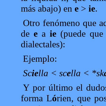
más abajo) en
e
>
ie
.
Otro fenómeno que aq
de
e
a
ie
(puede que m
dialectales):
Ejemplo:
Sc
ie
lla < sc
e
lla < *sk
Y por último el dud
forma L
ó
rien, que po