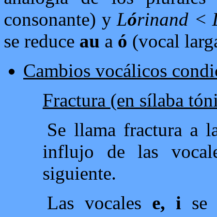
consonante) y
L
ó
rinand < 
se reduce
au
a
ó
(vocal larga
Cambios vocálicos condi
Fractura (en sílaba tón
Se llama fractura a 
influjo de las voca
siguiente.
Las vocales
e,
i
se 