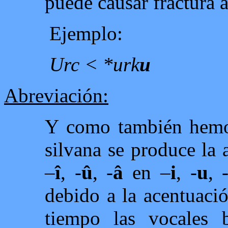
puede causar fractura a
Ejemplo:
Urc < *urk
u
Abreviación:
Y como también hemos
silvana se produce la 
–
î
, -
û
, -
â
en –
i
, -
u
, 
debido a la acentuaci
tiempo las vocales 