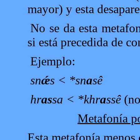
mayor) y esta desapare
No se da esta metafon
si está precedida de c
Ejemplo:
sn
ǽ
s < *sn
a
sê
hr
as
sa < *khr
a
ssê
(no
Metafonía p
Esta metafonía menos