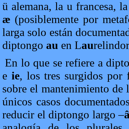
ü alemana, la u francesa, la
æ
(posiblemente por metafo
larga solo están documenta
diptongo
au
en L
au
relindo
En lo que se refiere a dip
e
ie
, los tres surgidos por
sobre el mantenimiento de 
únicos casos documentado
reducir el diptongo largo –
â
analogía de los plurales