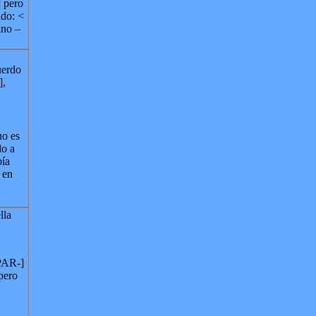
 pero
ado: <
lino
–
uerdo
],
no es
do a
bía
 en
lla
PAR-]
pero