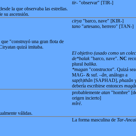
tir-
"observar" [TIR-]
esde la que observaba las estrellas.
de su ascensión.
cirya
"barco, nave" [KIR-]
tano
"artesano, herrero" [TAN-]
que "construyó una gran flota de
Ciryatan quizá imitaba.
El objetivo (usado como un colec
de*balak
"barco, nave".
NC
reco
plural
balika
.
*magan
"constructor". Quizá sea
MAG- & suf.
–ân,
análogo a
sap(h)thân
[SAPHAD],
phazân
debería escribirse entonces
magâ
probablemente
atan
"hombre" [d
origen incierto]
mîrë
.
gualmente válidas.
La forma masculina de
Tar-Ancal