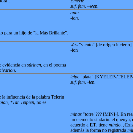
tora".
Emerië
suf. fem. –wen.
anar
-ion
.
 para un hijo de "la Más Brillante".
súr-
"viento" [de origen incierto]
-ion
se evidencia en
súrinen,
en el poema
aivarion
.
telpe
"plata" [KYELEP-/TELEP-
suf. fem. -ien.
 la influencia de la palabra Telerin
pion,
*Tar-Telpien
, no es
minas
"torre"??? [MINI-]. En rea
un elemento sindarin: el quenya, 
acuerdo a
ET
, tiene
mindo
. ¿Exis
además la forma no registrada
mi