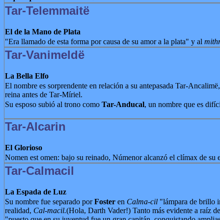
Tar-Telemmaitë
El de la Mano de Plata
"Era llamado de esta forma por causa de su amor a la plata" y al
mithr
Tar-Vanimeldë
La Bella Elfo
El nombre es sorprendente en relación a su antepasada Tar-Ancalimë, 
reina antes de Tar-Míriel.
Su esposo subió al trono como
Tar-Anducal
, un nombre que es difíci
Tar-Alcarin
El Glorioso
Nomen est omen: bajo su reinado, Númenor alcanzó el clímax de su e
Tar-Calmacil
La Espada de Luz
Su nombre fue separado por
Foster
en
Calma-cil
"lámpara de brillo in
realidad,
Cal-macil.
(Hola, Darth Vader!) Tanto más evidente a raíz de
"puesto que en su juventud fue un gran capitán, conquistando amplias t