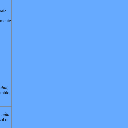
raíz
amente
abat
,
ambio,
e
núta
sol o