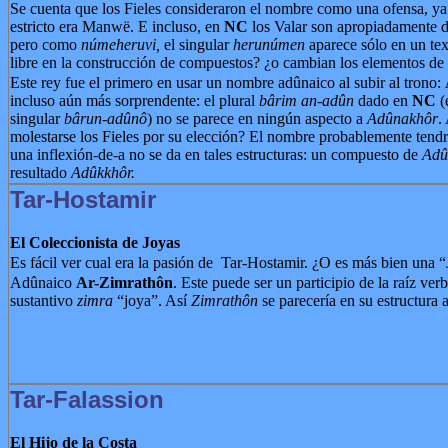
Se cuenta que los Fieles consideraron el nombre como una ofensa, ya
estricto era Manwë. E incluso, en
NC
los Valar son apropiadamente 
pero como
númeheruvi,
el singular
herunúmen
aparece sólo en un text
libre en la construcción de compuestos? ¿o cambian los elementos de 
Este rey fue el primero en usar un nombre adûnaico al subir al trono:
incluso aún más sorprendente: el plural
bârim an-adûn
dado en
NC
(
singular
bârun-adûnô
) no se parece en ningún aspecto a
Adûnakhôr
.
molestarse los Fieles por su elección? El nombre probablemente tendr
una inflexión-de-a no se da en tales estructuras: un compuesto de
Adû
resultado
Adûkkhôr.
Tar-Hostamir
El Coleccionista de Joyas
Es fácil ver cual era la pasión de Tar-Hostamir. ¿O es más bien una 
Adûnaico
Ar-Zimrathôn
. Este puede ser un participio de la raíz ver
sustantivo
zimra
“joya”. Así
Zimrathôn
se parecería en su estructura
Tar-Falassion
El Hijo de la Costa