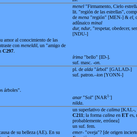
menel
"Firmamento, Cielo estrell
lit. "región de las estrellas", com
de
mena
"región" [MEN-] &
el,
c
adûnaico
minal
dur, ndur
, "respetar, obedecer, se
[NDU-]
u amor al conocimiento de las
ntraste con
meneldil
, un "amigo de
en
C297
.
írima
"bello" [ID-].
suf. masc.
-on.
pl. de
alda
"árbol" [GALAD-]
suf. patron.
–ion
[YONN-]
s árboles".
1-
anar
"Sol" [NAR
]
nilda
.
un superlativo de
calima
[KAL-, 
C211
; la forma
calina
en
ET
es,
probablemente, errónea]
un suf. fem.
causa de su belleza (AE). En su
emer-
"oveja"? [de origen incierto