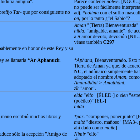
abiduría antigua".
Parece contener
nolwe-
[NGOL-]
no puede ser fácilmente interpret
prefijo
Tar-
que por consiguiente no
adj. *
nólima
con el sufijo mascu
on
, por lo tanto ¿“el Sabio”?
Aman
"[Tierra) Bienaventurada"
nilda
, "amigable, amante", de ac
a
S
amor devoto, devoción [NIL-
véase también
C297
.
bablemente en honor de este Rey y su
rey se llamaría
*Ar-Aphanuzîr
.
*Aphana,
Bienaventurado. Esto 
Tierra de Aman ya que, de acuer
NC
, el adûnaico simplemente ha
adoptado el nombre
Aman
, como
Aman-thâni > Amatthâni
.
zîr
"amor".
elda
"elfo" [ÉLED-] o
elen
"estre
(poético)" [EL-]
nilda
mano escribió muchos libros y
*par-
"componer, poner junto" [
maitë
"diestro, mañoso" [MA3-, 
ahí dado como
maite
]
traduce sólo la acepción "Amigo de
Nimir "
elfo"
zîr.