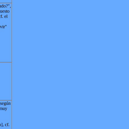
ado?",
puesto
f. el
rvir"
según
 muy
], cf.