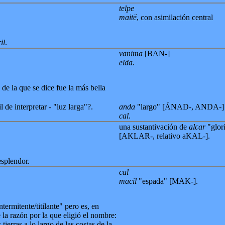
telpe
maitë
, con asimilación central
il
.
vanima
[BAN-]
elda
.
de la que se dice fue la más bella
l de interpretar - "luz larga"?.
anda
"largo" [ÁNAD-, ANDA-]
cal
.
una sustantivación de
alcar
"glor
[AKLAR-, relativo aKAL-].
splendor.
cal
macil
"espada" [MAK-].
termitente/titilante" pero es, en
 la razón por la que eligió el nombre:
ierras a lo largo de las costas de la