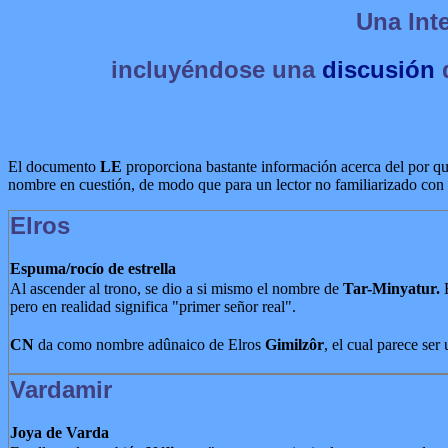
Una Int
incluyéndose una
discusión
d
El documento
LE
proporciona bastante información acerca del por qué
nombre en cuestión, de modo que para un lector no familiarizado con l
Elros
Espuma/rocío de estrella
Al ascender al trono, se dio a si mismo el nombre de
Tar-Minyatur.
E
pero en realidad significa "primer señor real".
CN
da como nombre adûnaico de Elros
Gimilzôr
, el cual parece ser 
Vardamir
Joya de Varda