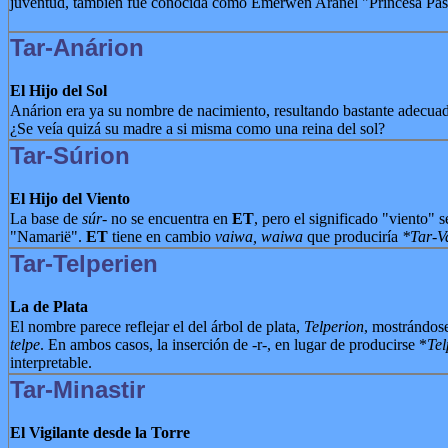
juventud, también fue conocida como Emerwen Aranel "Princesa Pas
Tar-Anárion
El Hijo del Sol
Anárion era ya su nombre de nacimiento, resultando bastante adecuado
¿Se veía quizá su madre a si misma como una reina del sol?
Tar-Súrion
El Hijo del Viento
La base de
súr
- no se encuentra en
ET
, pero el significado "viento" 
"Namarië".
ET
tiene en cambio
vaiwa, waiwa
que produciría
*Tar-V
Tar-Telperien
La de Plata
El nombre parece reflejar el del árbol de plata,
Telperion
, mostrándose
telpe
. En ambos casos, la inserción de -r-, en lugar de producirse *
Tel
interpretable.
Tar-Minastir
El Vigilante desde la Torre