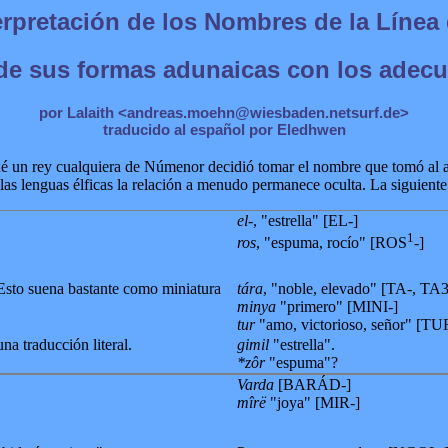
erpretación de los Nombres de la Línea 
e sus formas adunaicas con los adecu
por Lalaith <andreas.moehn@wiesbaden.netsurf.de>
traducido al español por Eledhwen
 un rey cualquiera de Númenor decidió tomar el nombre que tomó al asce
as lenguas élficas la relación a menudo permanece oculta. La siguiente l
el-
, "estrella" [EL-]
1
ros
, "espuma, rocío" [ROS
-]
sto suena bastante como miniatura
tára
, "noble, elevado" [TA-, TA3
minya
"primero" [MINI-]
tur
"amo, victorioso, señor" [TU
una traducción literal.
gimil
"estrella".
*zôr
"espuma"?
Varda
[BARÁD-]
mîrë
"joya" [MIR-]