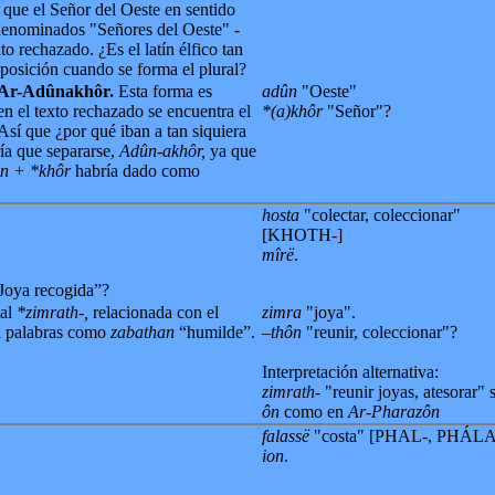
 que el Señor del Oeste en sentido
denominados "Señores del Oeste" -
o rechazado. ¿Es el latín élfico tan
posición cuando se forma el plural?
Ar-Adûnakhôr.
Esta forma es
adûn
"Oeste"
en el texto rechazado se encuentra el
*(a)khôr
"Señor"?
 Así que ¿por qué iban a tan siquiera
ía que separarse,
Adûn-akhôr,
ya que
n + *khôr
habría dado como
hosta
"colectar, coleccionar"
[KHOTH-]
mîrë
.
“Joya recogida”?
bal
*zimrath-,
relacionada con el
zimra
"joya".
 a palabras como
zabathan
“humilde”.
–thôn
"reunir, coleccionar"?
Interpretación alternativa:
zimrath-
"reunir joyas, atesorar" 
ôn
como en
Ar-Pharazôn
falassë
"costa" [PHAL-, PHÁL
ion
.