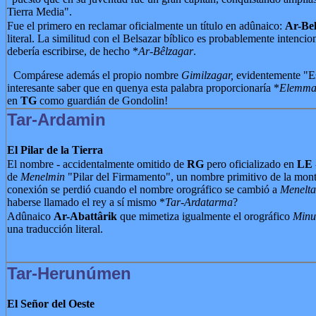
Tierra Media".
Fue el primero en reclamar oficialmente un título en adûnaico:
Ar-Be
literal. La similitud con el Belsazar bíblico es probablemente intenci
debería escribirse, de hecho *
Ar-Bêlzagar
.
Compárese además el propio nombre
Gimilzagar,
evidentemente "Es
interesante saber que en quenya esta palabra proporcionaría *
Elemma
en
TG
como guardián de Gondolin!
Tar-Ardamin
El Pilar de la Tierra
El nombre - accidentalmente omitido de
RG
pero oficializado en
LE
de
Menelmin
"Pilar del Firmamento", un nombre primitivo de la mon
conexión se perdió cuando el nombre orográfico se cambió a
Menelt
haberse llamado el rey a sí mismo *
Tar-Ardatarma
?
Adûnaico
Ar-Abattârik
que mimetiza igualmente el orográfico
Minu
una traducción literal.
Tar-Herunúmen
El Señor del Oeste