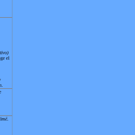
tivo)
ge el
y
n
.
e
imë.