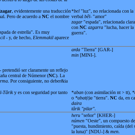
lzagar
, evidentemente una traducción
*
bel
"luz", no relacionada con la 
onal. Pero de acuerdo a
NC
el nombre
verbal
bêl-
"amor"
zagar
"espada", relacionada clar
con
NC
azgarra
"lucha, hacer la
pada de estrella". Es muy
guerra".
cil
- y, de hecho,
Elemmakil
aparece
arda
"Tierra" [GAR-]
min
[MINI-].
- pretendió ser claramente un reflejo
taña central de Númenor (
NC
). La
arma
. Por consiguiente, no deber&ia
l-Târik
y es con seguridad por tanto
*
aban
(con asimilación nt > tt),
*
o
*abat(t)a
"tierra".
NC
da, en c
daira
târik "pilar".
heru
"señor" [KHER-]
númen
"Oeste", un compuesto d
"puesta, hundimiento, caída (del 
la luna)" [NDU-] &
men
.