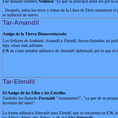
Fue llamado también
Nólimon
"ya que su principal amor era por la s
Después, todos los reyes y reinas de la Línea de Elros asumieron el 
se traducirá de nuevo.
Tar-Amandil
Amigo de la Tierra Bienaventurada
Los Señores de Andunië, Amandil y Elendil, fueron llamados así pro
hijo, véase más adelante.
CN
da como nombre adûnaico de
Amandil
Aphanuzîr,
por lo que el 
Tar-Elendil
El Amigo de los Elfos y las Estrellas
También fue llamado
Parmaitë
"Amanuense?", "ya que de su propia 
leyendas del saber".
La forma adûnaica
Nimruzîr
para
Elendil
, que se encuentra en
CN
, 
los Elfos":
Nimir,
obj.
Nimru,
y
zîr.
Así
*Ar-Nimruzîr
.